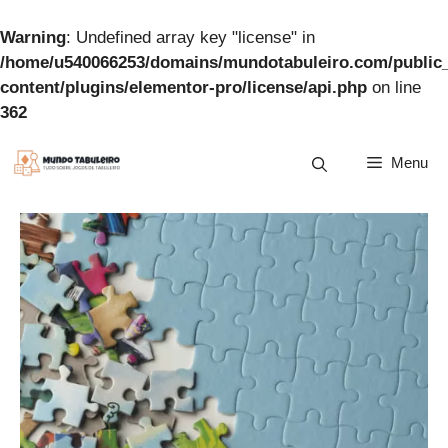
Warning
: Undefined array key "license" in
/home/u540066253/domains/mundotabuleiro.com/public
content/plugins/elementor-pro/license/api.php
on line
362
Pular
Menu
para
o
conteúdo