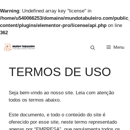
Warning
: Undefined array key "license" in
/home/u540066253/domains/mundotabuleiro.com/public
content/plugins/elementor-pro/license/api.php
on line
362
Pular
Menu
para
o
conteúdo
TERMOS DE USO
Seja bem-vindo ao nosso site. Leia com atenção
todos os termos abaixo.
Este documento, e todo o conteúdo do site é
oferecido por esse site, neste termo representado
apenas por “EMPRESA”, que regulamenta todos os