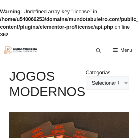
Warning
: Undefined array key "license" in
/home/u540066253/domains/mundotabuleiro.com/public
content/plugins/elementor-pro/license/api.php
on line
362
Pular
Menu
para
o
conteúdo
JOGOS
Categorias
MODERNOS