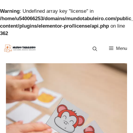
Warning
: Undefined array key "license" in
/home/u540066253/domains/mundotabuleiro.com/public
content/plugins/elementor-pro/license/api.php
on line
362
Pular
Menu
para
o
conteúdo