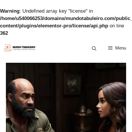
Warning
: Undefined array key "license" in
/home/u540066253/domains/mundotabuleiro.com/public
content/plugins/elementor-pro/license/api.php
on line
362
Pular
Menu
para
o
conteúdo