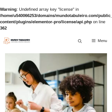
Warning
: Undefined array key "license" in
/home/u540066253/domains/mundotabuleiro.com/public
content/plugins/elementor-pro/license/api.php
on line
362
Pular
Menu
para
o
conteúdo