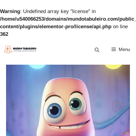
Warning
: Undefined array key "license" in
/home/u540066253/domains/mundotabuleiro.com/public
content/plugins/elementor-pro/license/api.php
on line
362
Pular
Menu
para
o
conteúdo