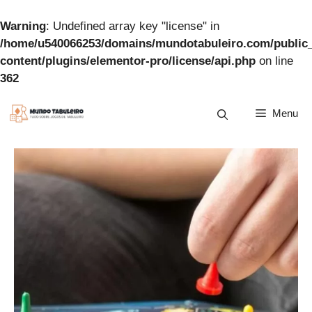
Warning
: Undefined array key "license" in
/home/u540066253/domains/mundotabuleiro.com/public
content/plugins/elementor-pro/license/api.php
on line
362
Pular
Menu
para
o
conteúdo