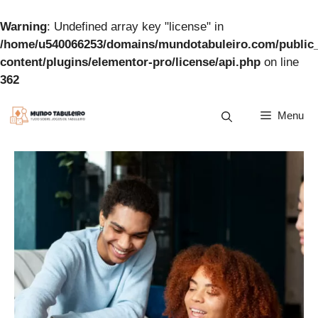
Warning
: Undefined array key "license" in
/home/u540066253/domains/mundotabuleiro.com/public
content/plugins/elementor-pro/license/api.php
on line
362
Pular
Menu
para
o
conteúdo