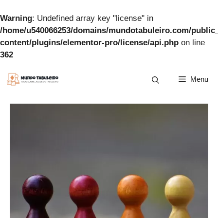
Warning
: Undefined array key "license" in
/home/u540066253/domains/mundotabuleiro.com/public
content/plugins/elementor-pro/license/api.php
on line
362
Pular
Menu
para
o
conteúdo