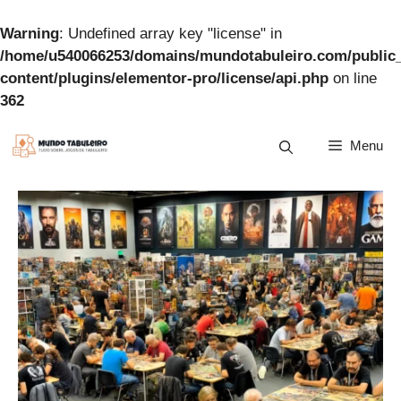
Warning
: Undefined array key "license" in
/home/u540066253/domains/mundotabuleiro.com/public
content/plugins/elementor-pro/license/api.php
on line
362
Pular
Menu
para
o
conteúdo